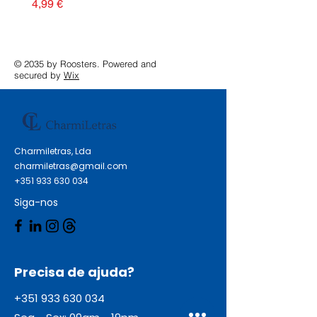
Preço
4,99 €
© 2035 by Roosters. Powered and
secured by
Wix
Charmiletras, Lda
charmiletras@gmail.com
+351 933 630 034
Siga-nos
Precisa de ajuda?
+351 933 630 034