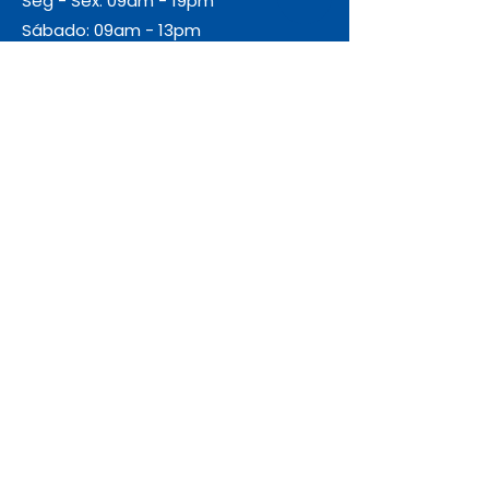
Seg - Sex: 09am - 19pm
Sábado: 09am - 13pm
Domingo: Fechado
Envio
Gratuito
As encomendas com valor igual ou
superior a 55€ + IVA beneficiam de
portes de envio gratuitos.