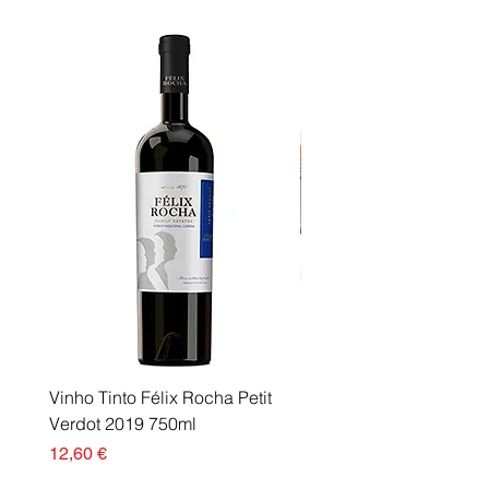
etiqueta FSC® está a contribuir
para o crescimento da gestão
florestal responsável em todo o
mundo.
Vinho Tinto Félix Rocha Petit
Fusor Xerox 115R00120
Verdot 2019 750ml
Esgotado
Preço
12,60 €