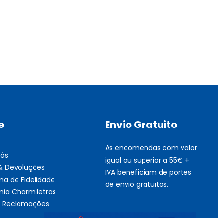
Multifunções BROTHER Tint
Esgotado
e
Envio Gratuito
As encomendas com valor
nós
igual ou superior a 55€ +
 & Devoluções
IVA beneficiam de portes
ma de Fidelidade
de envio gratuitos.
ia Charmiletras
de Reclamações