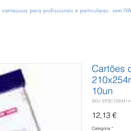
 vantajosos para profissionais e particulares. sem IVA
Cartões d
210x254
10un
SKU: EPSC13S0411
Pre
12,13 €
Categoria
*