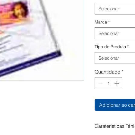
Selecionar
Marca
*
Selecionar
Tipo de Produto
*
Selecionar
Quantidade
*
Adicionar ao car
Carateristicas Tén