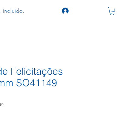
 incluído.
e Felicitações
mm SO41149
49
ço