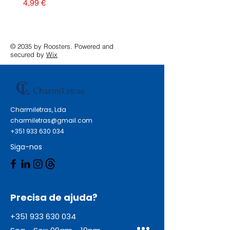
Preço
4,99 €
© 2035 by Roosters. Powered and
secured by
Wix
Charmiletras, Lda
charmiletras@gmail.com
+351 933 630 034
Siga-nos
Precisa de ajuda?
+351 933 630 034