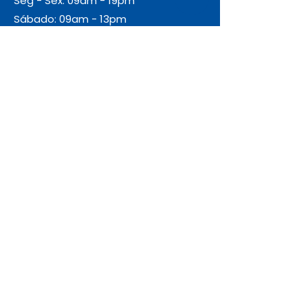
Seg - Sex: 09am - 19pm
Sábado: 09am - 13pm
Domingo: Fechado
Envio
Gratuito
As encomendas com valor igual ou
superior a 55€ + IVA beneficiam de
portes de envio gratuitos.