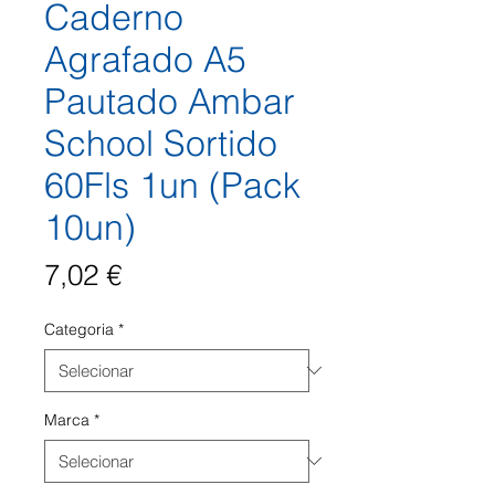
Caderno
Agrafado A5
Pautado Ambar
School Sortido
60Fls 1un (Pack
10un)
Preço
7,02 €
Categoria
*
Marca
*