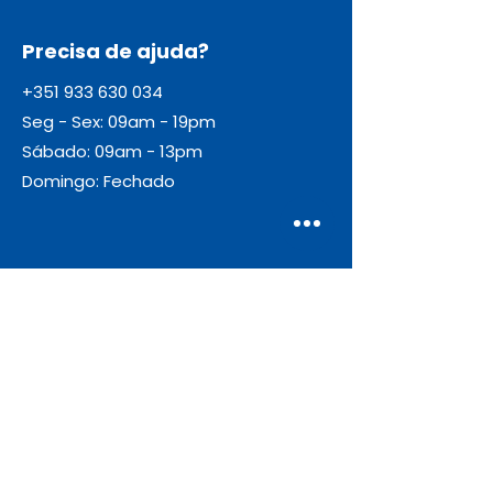
Precisa de ajuda?
+351 933 630 034
Seg - Sex: 09am - 19pm
Sábado: 09am - 13pm
Domingo: Fechado
Envio
Gratuito
As encomendas com valor igual ou
superior a 55€ + IVA beneficiam de
portes de envio gratuitos.