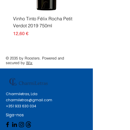
Vinho Tinto Félix Rocha Petit
Fusor Xerox 115R00120
Verdot 2019 750ml
Esgotado
Preço
12,60 €
© 2035 by Roosters. Powered and
secured by
Wix
Charmiletras, Lda
charmiletras@gmail.com
+351 933 630 034
Siga-nos