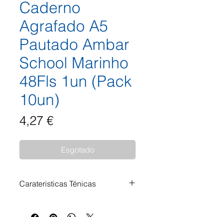
Caderno
Agrafado A5
Pautado Ambar
School Marinho
48Fls 1un (Pack
10un)
Preço
4,27 €
Esgotado
Carateristicas Ténicas
Formato: A5 Pautado Cor da
capa: Azul Marinho Gramagem: