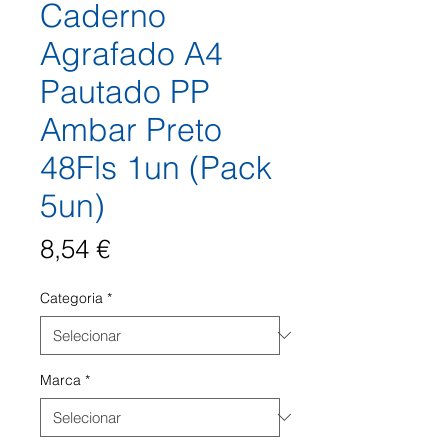
Caderno
Agrafado A4
Pautado PP
Ambar Preto
48Fls 1un (Pack
5un)
Preço
8,54 €
Categoria
*
Marca
*