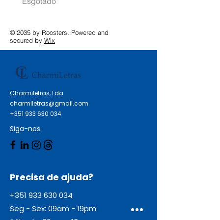
Esgotado
Esgotado
© 2035 by Roosters. Powered and
secured by
Wix
Charmiletras, Lda
charmiletras@gmail.com
+351 933 630 034
Siga-nos
Precisa de ajuda?
+351 933 630 034
Seg - Sex: 09am - 19pm