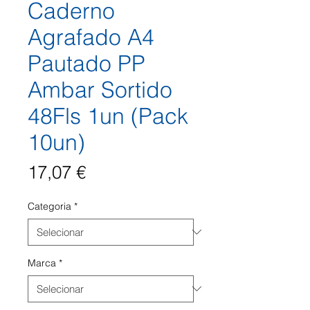
Caderno
Agrafado A4
Pautado PP
Ambar Sortido
48Fls 1un (Pack
10un)
Preço
17,07 €
Categoria
*
Marca
*