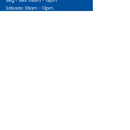
Seg - Sex: 09am - 19pm
Sábado: 09am - 13pm
Domingo: Fechado
Envio
Gratuito
As encomendas com valor igual ou
superior a 55€ + IVA beneficiam de
portes de envio gratuitos.