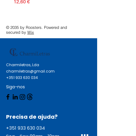
Preço
12,60 €
© 2035 by Roosters. Powered and
secured by
Wix
Charmiletras, Lda
charmiletras@gmail.com
+351 933 630 034
Siga-nos
Precisa de ajuda?
+351 933 630 034