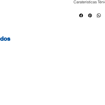
Carateristicas Tén
Caderno agrafado
6 cores vibrantes. 
para organização 
escolares. Taman
folhas: 60 Gramage
ados
Liso Dimensões: 
Roxo, Azul Celeste
Laranja, Rosa (Ent