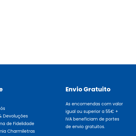
Multifunções BROTHER Tint
Esgotado
e
Envio Gratuito
As encomendas com valor
nós
igual ou superior a 55€ +
 & Devoluções
IVA beneficiam de portes
ma de Fidelidade
de envio gratuitos.
ia Charmiletras