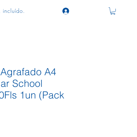
 incluído.
Agrafado A4
ar School
60Fls 1un (Pack
ço