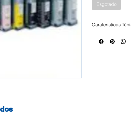
Esgotado
Carateristicas Tén
Tinteiro Epson T6
C13T605C00 110ml
Epson Stylus Pro 
ados