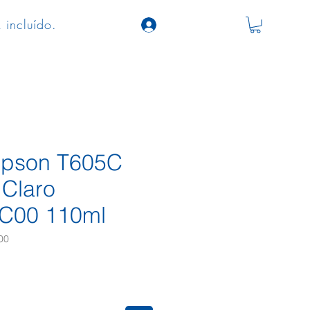
 incluído.
 Epson T605C
Claro
C00 110ml
00
ço