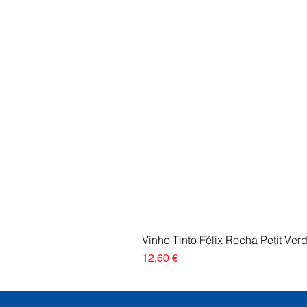
Vinho Tinto Félix Rocha Petit Ver
Preço
12,60 €