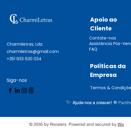
Apoio ao
Cliente
Contate-nos
Assistência Pós-Ve
Charmiletras, Lda
FAQ
charmiletras@gmail.com
+351 933 630 034
Politicas da
Empresa
Siga-nos
Termos & Condiçõe
✨
Ajude-nos a crescer!
💬
Partil
© 2035 by Roosters. Powered and secured by
Wix