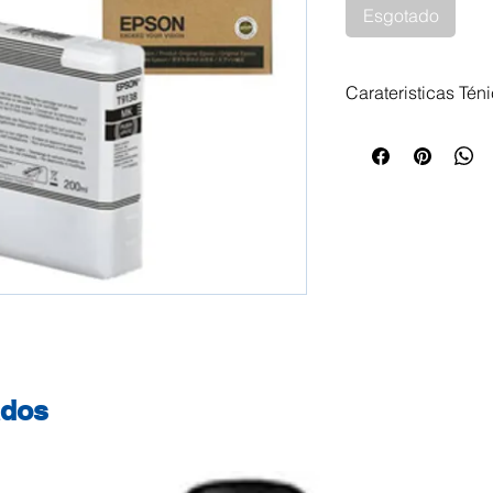
Esgotado
Carateristicas Tén
Tinteiro Epson T9
200ml Impressora
SureColor SC-P 5
5000 STD Spectro
Violet Epson Sure
ados