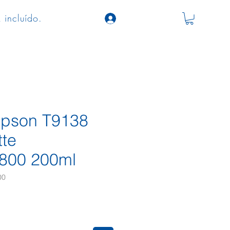
 incluído.
 Epson T9138
tte
800 200ml
00
ço