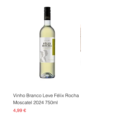
Vinho Branco Leve Félix Rocha
Fusor Xerox 115R00120
Moscatel 2024 750ml
Esgotado
Preço
4,99 €