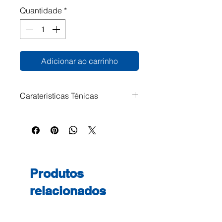
Quantidade
*
Adicionar ao carrinho
Carateristicas Ténicas
Separadores em cartolina de
180g 12 divisórias com índice
por cor e numerados de 1 a 12
Multiperfurados, para arquivar
em diferentes ferragens de anéis
Produtos
relacionados