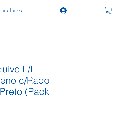
 incluído.
quivo L/L
ileno c/Rado
Preto (Pack
ço