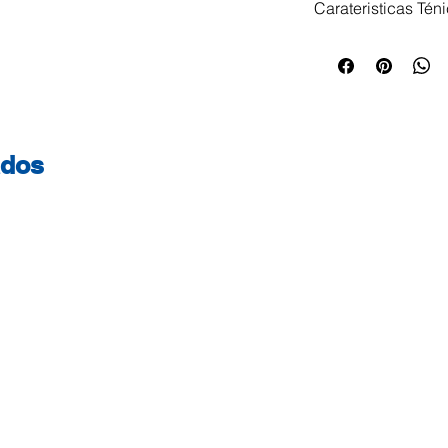
Carateristicas Tén
Pasta Arquivo Lom
guardar todos os 
documentos import
rado Ferragem de 
cromado. Lombad
ados
310x285x70mm Cor