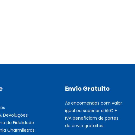
Multifunções BROTHER Tint
Esgotado
e
Envio Gratuito
As encomendas com valor
nós
igual ou superior a 55€ +
 & Devoluções
IVA beneficiam de portes
ma de Fidelidade
de envio gratuitos.
ia Charmiletras