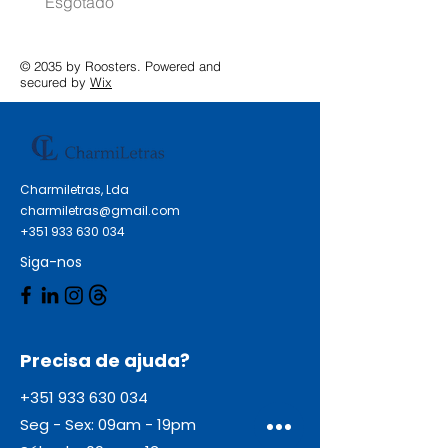
Esgotado
Esgotado
© 2035 by Roosters. Powered and
secured by
Wix
Charmiletras, Lda
charmiletras@gmail.com
+351 933 630 034
Siga-nos
Precisa de ajuda?
+351 933 630 034
Seg - Sex: 09am - 19pm