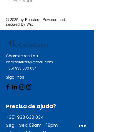
Esgotado
Esgotado
© 2035 by Roosters. Powered and
secured by
Wix
Charmiletras, Lda
charmiletras@gmail.com
+351 933 630 034
Siga-nos
Precisa de ajuda?
+351 933 630 034
Seg - Sex: 09am - 19pm