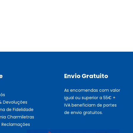
Multifunções BROTHER Tint
Esgotado
e
Envio Gratuito
As encomendas com valor
nós
igual ou superior a 55€ +
 & Devoluções
IVA beneficiam de portes
ma de Fidelidade
de envio gratuitos.
ia Charmiletras
de Reclamações