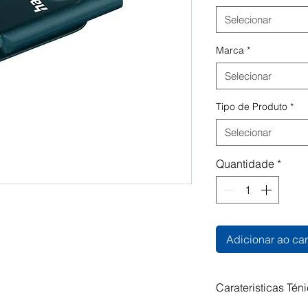
Selecionar
Marca
*
Selecionar
Tipo de Produto
*
Selecionar
Quantidade
*
Adicionar ao car
Carateristicas Tén