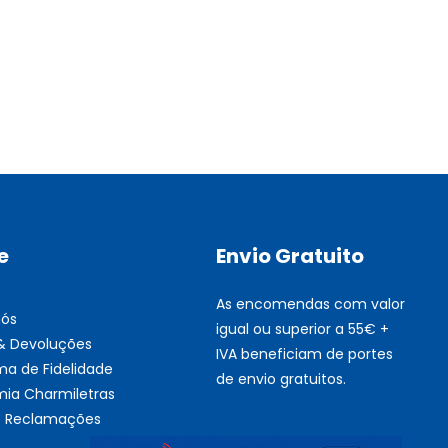
Multifunções BROTHER Tint
Esgotado
e
Envio Gratuito
As encomendas com valor
nós
igual ou superior a 55€ +
 & Devoluções
IVA beneficiam de portes
ma de Fidelidade
de envio gratuitos.
ia Charmiletras
de Reclamações