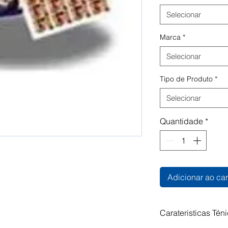
Selecionar
Marca
*
Selecionar
Tipo de Produto
*
Selecionar
Quantidade
*
Adicionar ao car
Carateristicas Tén