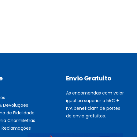
Multifunções BROTHER Tint
Esgotado
e
Envio Gratuito
As encomendas com valor
nós
igual ou superior a 55€ +
 & Devoluções
IVA beneficiam de portes
ma de Fidelidade
de envio gratuitos.
ia Charmiletras
de Reclamações