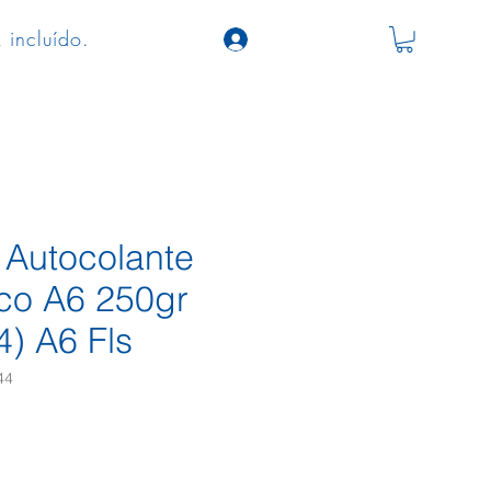
 incluído.
 Autocolante
ico A6 250gr
) A6 Fls
44
o