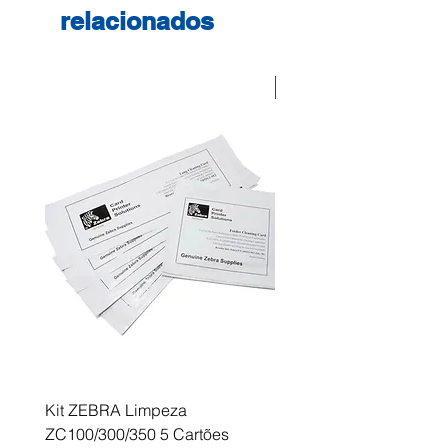
relacionados
Desconto
Kit ZEBRA Limpeza
Multifunções BROTHER 
ZC100/300/350 5 Cartões
Profissional A3 MFC-J