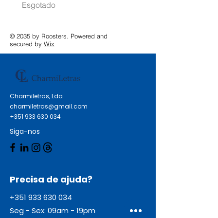
Esgotado
Esgotado
© 2035 by Roosters. Powered and
secured by
Wix
Charmiletras, Lda
charmiletras@gmail.com
+351 933 630 034
Siga-nos
Precisa de ajuda?
+351 933 630 034
Seg - Sex: 09am - 19pm