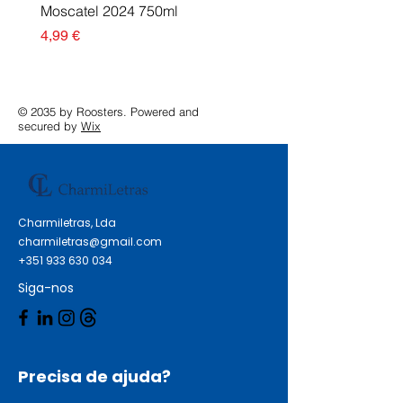
Moscatel 2024 750ml
Esgotado
Preço
4,99 €
© 2035 by Roosters. Powered and
secured by
Wix
Charmiletras, Lda
charmiletras@gmail.com
+351 933 630 034
Siga-nos
Precisa de ajuda?