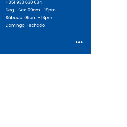
+351 933 630 034
Seg - Sex: 09am - 19pm
Sábado: 09am - 13pm
Domingo: Fechado
Envio
Gratuito
As encomendas com valor igual ou
superior a 55€ + IVA beneficiam de
portes de envio gratuitos.