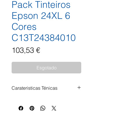
Pack Tinteiros
Epson 24XL 6
Cores
C13T24384010
Preço
103,53 €
Esgotado
Carateristicas Ténicas
Pack Tinteiros Epson 24XL 6
Cores C13T24384010 Preto -
10ml Amarelo - 8,7ml Azul - 8,7ml
Azul Claro - 9,8ml Magenta -
8,7ml Magenta Claro - 9,8ml