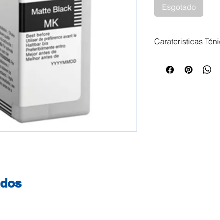
Esgotado
Carateristicas Tén
Tinteiro Epson T8
80ml Impressoras 
SC-P 800 Epson S
SureColor SC-P 8
800 Series Epson 
ados