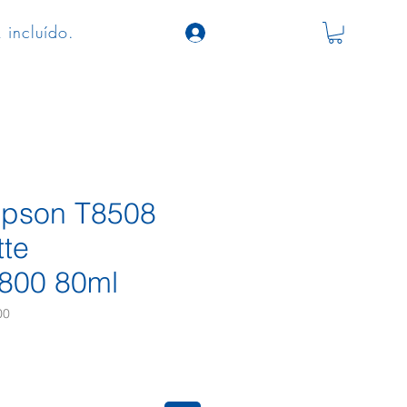
 incluído.
 Epson T8508
tte
800 80ml
00
ço