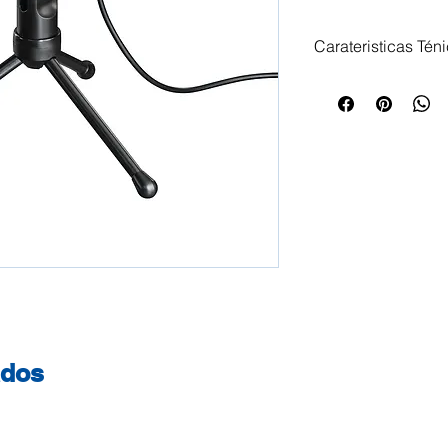
Carateristicas Tén
Microfone para PC
e tripé para uma 
gravação e uma re
natural para trans
Possibilita Podcas
nos Skype, Twitch
exemplo Forma er
confortavelmente à
para um posiciona
com 2,5 metros de
liberdade de movi
secretária, no loca
ados
gravação de vídeos
mm Alcance da Fre
Impedância: 2200 
3 dB Tipo de micr