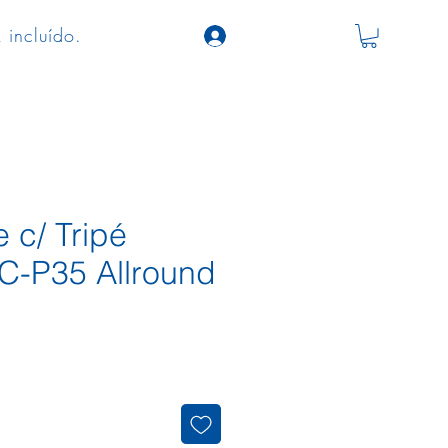
 incluído.
 c/ Tripé
-P35 Allround
ço