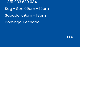
+351 933 630 034
Seg - Sex: 09am - 19pm
Sábado: 09am - 13pm
Domingo: Fechado
Envio
Gratuito
As encomendas com valor igual ou
superior a 55€ + IVA beneficiam de
portes de envio gratuitos.