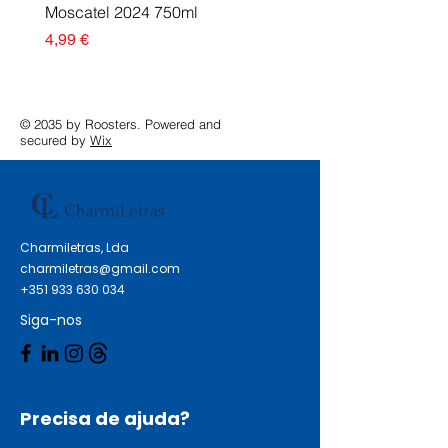
Moscatel 2024 750ml
Esgotado
Preço
4,99 €
© 2035 by Roosters. Powered and
secured by
Wix
Charmiletras, Lda
charmiletras@gmail.com
+351 933 630 034
Siga-nos
Precisa de ajuda?