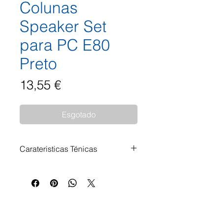
Colunas
Speaker Set
para PC E80
Preto
Preço
13,55 €
Esgotado
Carateristicas Ténicas
Colunas ativas para
computadores e portáteis
Alimentação de corrente através
de porta USB (bus powered)
Interruptor para ligar/desligar