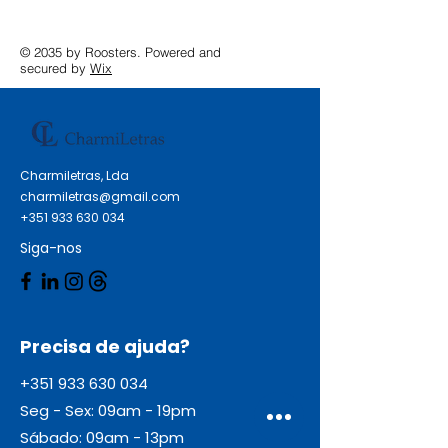
Distribuição 10 Caixas x 4 Pisos
Dimensões (mm) 1200 x 800 x
© 2035 by Roosters. Powered and
2182 Peso liquido (Kg) 192,00
secured by
Wix
Charmiletras, Lda
charmiletras@gmail.com
+351 933 630 034
Siga-nos
Precisa de ajuda?
+351 933 630 034
Seg - Sex: 09am - 19pm
Sábado: 09am - 13pm