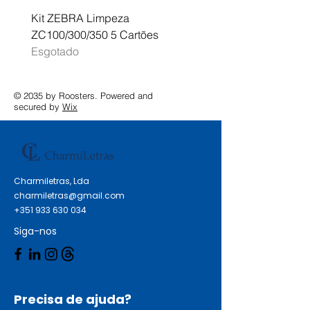
Kit ZEBRA Limpeza
Multifunções BROTHER 
ZC100/300/350 5 Cartões
Profissional A3 MFC-J
Esgotado
Esgotado
© 2035 by Roosters. Powered and
secured by
Wix
Charmiletras, Lda
charmiletras@gmail.com
+351 933 630 034
Siga-nos
Precisa de ajuda?