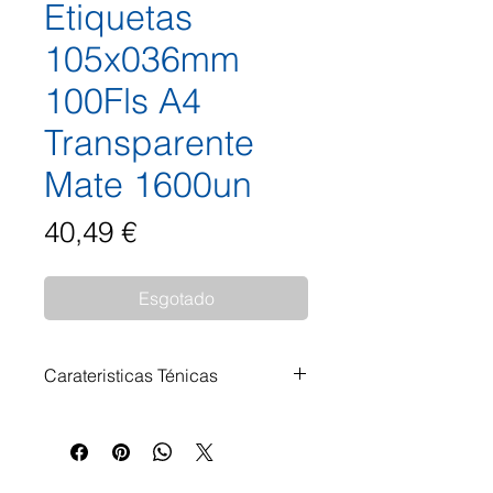
Etiquetas
105x036mm
100Fls A4
Transparente
Mate 1600un
Preço
40,49 €
Esgotado
Carateristicas Ténicas
Transparentes, fáceis de usar.
Ideais para envelopes coloridos,
vidro, espelho e outros objetos.