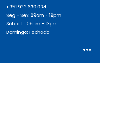
+351 933 630 034
Seg - Sex: 09am - 19pm
Sábado: 09am - 13pm
Domingo: Fechado
Envio
Gratuito
As encomendas com valor igual ou
superior a 55€ + IVA beneficiam de
portes de envio gratuitos.