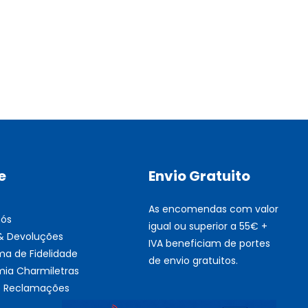
Multifunções BROTHER Tint
Esgotado
e
Envio Gratuito
As encomendas com valor
nós
igual ou superior a 55€ +
 & Devoluções
IVA beneficiam de portes
ma de Fidelidade
de envio gratuitos.
ia Charmiletras
de Reclamações