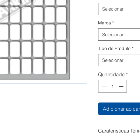
Selecionar
Marca
*
Selecionar
Tipo de Produto
*
Selecionar
Quantidade
*
Adicionar ao car
Carateristicas Tén