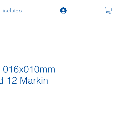
 incluído.
as 016x010mm
d 12 Markin
o