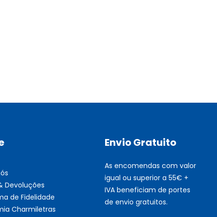
Multifunções BROTHER Tint
Esgotado
e
Envio Gratuito
As encomendas com valor
nós
igual ou superior a 55€ +
 & Devoluções
IVA beneficiam de portes
ma de Fidelidade
de envio gratuitos.
ia Charmiletras