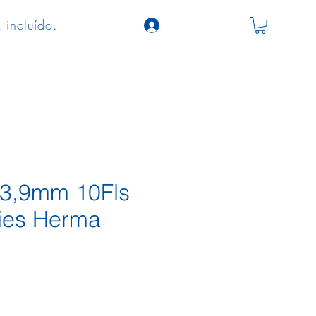
 incluído.
s
3,9mm 10Fls
ies Herma
ço