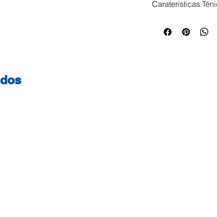
Carateristicas Tén
Etiquetas resisten
de polietileno bra
para aplicações no
condições adversas
sinais adesivos pa
ados
informação e aviso
armazéns e instal
aderência, mesmo e
Adesão fiável em 
a temperaturas de 
aplicações robusta
envelhecimento e
para impressoras l
resultados de impr
branco e a cores, 
de tinta Formato: 
redondos Adesivo E