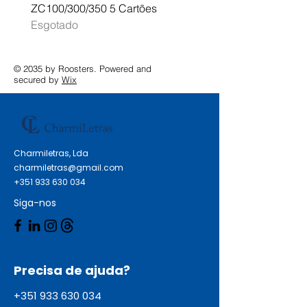
ZC100/300/350 5 Cartões
Profissional A3 MFC-J
Esgotado
Esgotado
© 2035 by Roosters. Powered and
secured by
Wix
Charmiletras, Lda
charmiletras@gmail.com
+351 933 630 034
Siga-nos
Precisa de ajuda?
+351 933 630 034