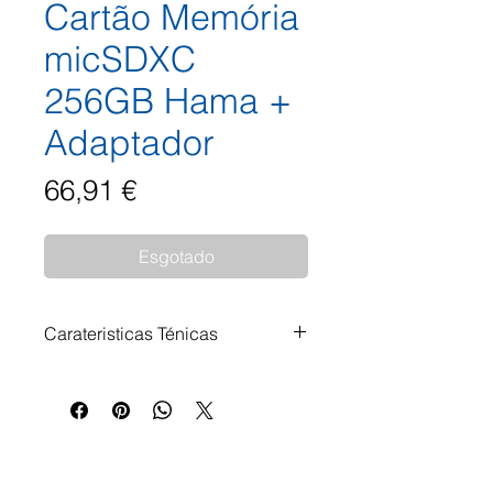
Cartão Memória
micSDXC
256GB Hama +
Adaptador
Preço
66,91 €
Esgotado
Carateristicas Ténicas
UHS-I compatible Para
gravações real-time/broadcast,
possibilita a transmissão rápida
e directa dos dados entre o
cartão de memória e um