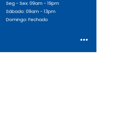
Seg - Sex: 09am - 19pm
Sábado: 09am - 13pm
Domingo: Fechado
Envio
Gratuito
As encomendas com valor igual ou
superior a 55€ + IVA beneficiam de
portes de envio gratuitos.