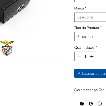
Marca
*
Selecionar
Tipo de Produto
*
Selecionar
Quantidade
*
Adicionar ao car
Carateristicas Tén
12W 2.4 A USB-A C