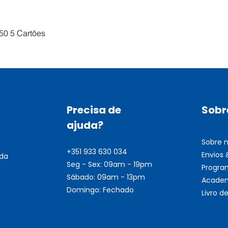
50 5 Cartões
Visualização rápida
Precisa de
Sobr
ajuda?
Sobre 
+351 933 630 034
Envios
nda
Seg - Sex: 09am - 19pm
Progra
Sábado: 09am - 13pm
Academ
Domingo: Fechado
Livro 