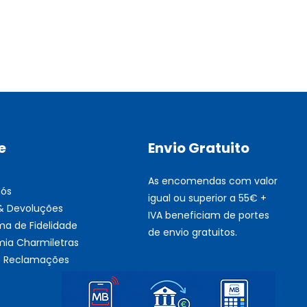
Multifunções BROTHER Tint
Esgotado
e
Envio Gratuito
As encomendas com valor
nós
igual ou superior a 55€ +
 & Devoluções
IVA beneficiam de portes
ma de Fidelidade
de envio gratuitos.
ia Charmiletras
de Reclamações