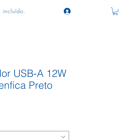
 incluído.
dor USB-A 12W
enfica Preto
o