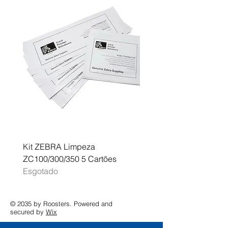
Kit ZEBRA Limpeza
Multifunções BROTHER 
ZC100/300/350 5 Cartões
Profissional A3 MFC-J
Esgotado
Esgotado
© 2035 by Roosters. Powered and
secured by
Wix