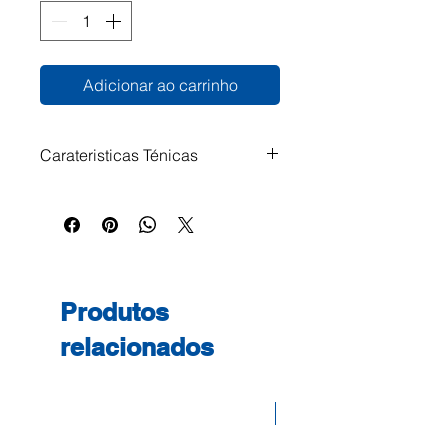
Adicionar ao carrinho
Carateristicas Ténicas
Capacidade até 150 folhas
Produtos
relacionados
Desconto