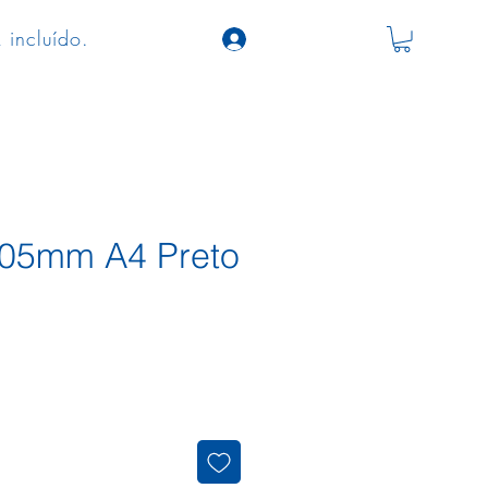
 incluído.
 05mm A4 Preto
ço