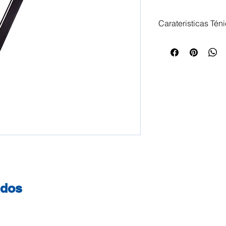
Carateristicas Tén
Em PVC resistente
documentos, apres
Capacidade até 50
ados