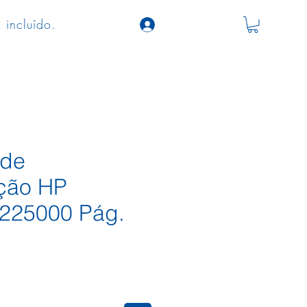
 incluído.
 de
ção HP
225000 Pág.
eço