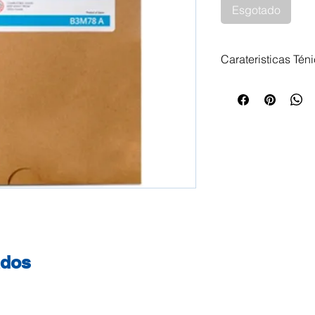
Esgotado
Carateristicas Tén
Impressora Compa
ados