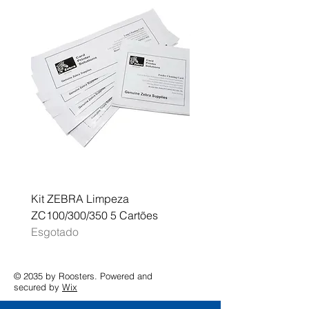
Kit ZEBRA Limpeza
Multifunções BROTHER 
ZC100/300/350 5 Cartões
Profissional A3 MFC-J
Esgotado
Esgotado
© 2035 by Roosters. Powered and
secured by
Wix