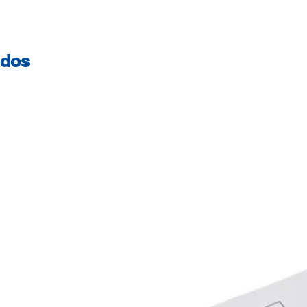
LaserJet IID HP Las
ados