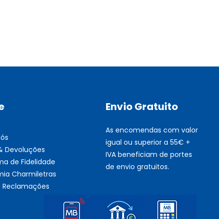
Multifunções BROTHER Tint
Esgotado
e
Envio Gratuito
As encomendas com valor
nós
igual ou superior a 55€ +
 & Devoluções
IVA beneficiam de portes
ma de Fidelidade
de envio gratuitos.
ia Charmiletras
de Reclamações