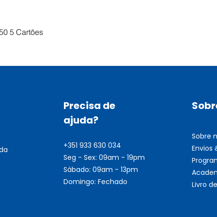
Visualização rápida
50 5 Cartões
Precisa de
Sobr
ajuda?
Sobre 
+351 933 630 034
Envios
nda
Seg - Sex: 09am - 19pm
Progra
Sábado: 09am - 13pm
Academ
Domingo: Fechado
Livro 