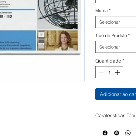
Marca
*
Selecionar
Tipo de Produto
*
Selecionar
Quantidade
*
Adicionar ao car
Carateristicas Tén
Toner HP 95A Pret
Impressoras Compa