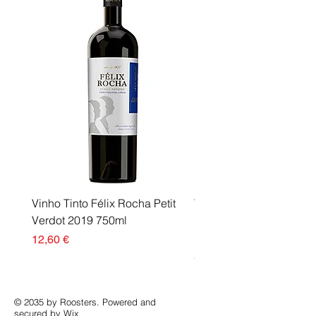
Vinho Tinto Félix Rocha Petit
Vinho Tinto Félix Rocha
Verdot 2019 750ml
Premium DOC 2011 75
Medalha Ouro
Preço
12,60 €
Preço
57,15 €
© 2035 by Roosters. Powered and
secured by
Wix