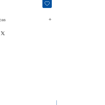
icas
051159 Magenta 6.000
as Compatíveis: Epson
Epson Aculaser C 2800 DN
 2800 DTN Epson Aculaser C
aser C 2800 Series
Desconto