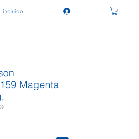
 incluído.
son
159 Magenta
.
59
eço