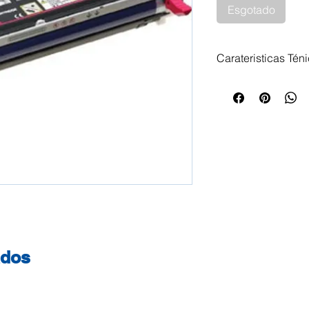
Esgotado
Carateristicas Tén
Toner Epson C13S
Páginas Impressor
Aculaser C 2800 
Epson Aculaser C
2800 N Epson Acul
ados