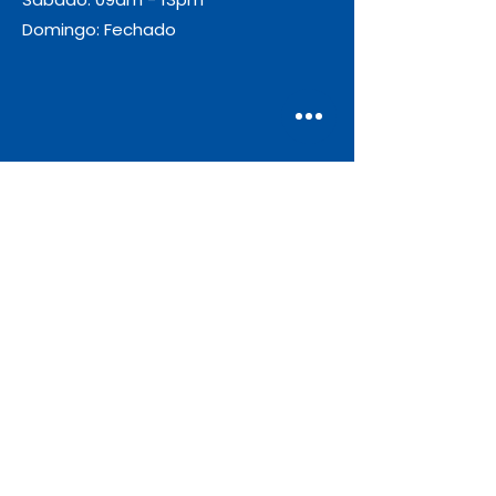
Domingo: Fechado
Envio
Gratuito
As encomendas com valor igual ou
superior a 55€ + IVA beneficiam de
portes de envio gratuitos.
Apoio ao Cliente