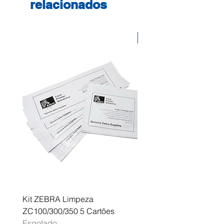
relacionados
CX 17 NF Epson Aculaser CX 17
WF
Desconto
Kit ZEBRA Limpeza
Multifunções BROTHER 
ZC100/300/350 5 Cartões
Profissional A3 MFC-J
Esgotado
Esgotado