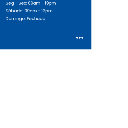
Seg - Sex: 09am - 19pm
Sábado: 09am - 13pm
Domingo: Fechado
Envio
Gratuito
As encomendas com valor igual ou
superior a 55€ + IVA beneficiam de
portes de envio gratuitos.