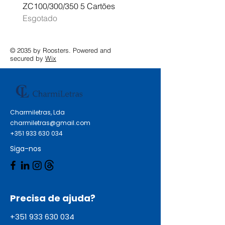
ZC100/300/350 5 Cartões
Profissional A3 MFC-J
Esgotado
Esgotado
© 2035 by Roosters. Powered and
secured by
Wix
Charmiletras, Lda
charmiletras@gmail.com
+351 933 630 034
Siga-nos
Precisa de ajuda?
+351 933 630 034