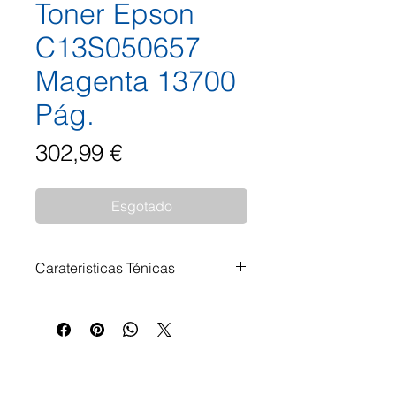
Toner Epson
C13S050657
Magenta 13700
Pág.
Preço
302,99 €
Esgotado
Carateristicas Ténicas
Toner Epson C13S050657
Magenta 13.700 Páginas
Impressoras Compatíveis: Epson
WorkForce AL-C 500 DHN Epson
WorkForce AL-C 500 DN Epson