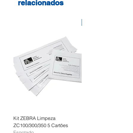
relacionados
Desconto
Kit ZEBRA Limpeza
Multifunções BROTHER 
ZC100/300/350 5 Cartões
Profissional A3 MFC-J
Esgotado
Esgotado