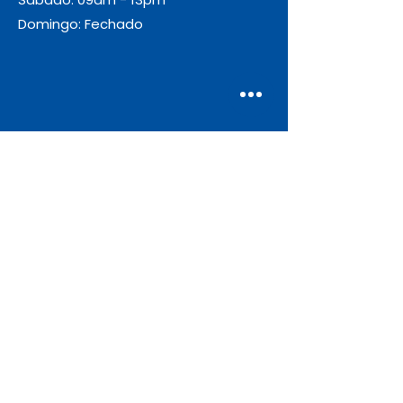
Domingo: Fechado
Envio
Gratuito
As encomendas com valor igual ou
superior a 55€ + IVA beneficiam de
portes de envio gratuitos.
Apoio ao Cliente