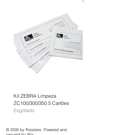
Kit ZEBRA Limpeza
Multifunções BROTHER 
ZC100/300/350 5 Cartões
Profissional A3 MFC-J
Esgotado
Esgotado
© 2035 by Roosters. Powered and
secured by
Wix