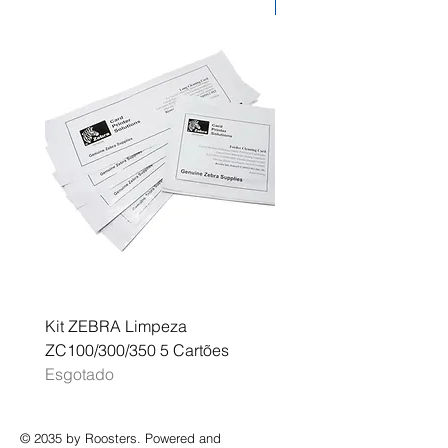
Desconto
Kit ZEBRA Limpeza
Multifunções BROTHER 
ZC100/300/350 5 Cartões
Profissional A3 MFC-J
Esgotado
Esgotado
© 2035 by Roosters. Powered and