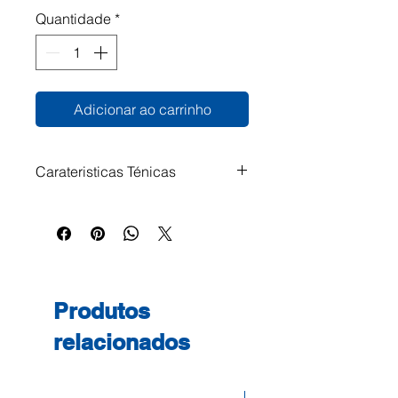
Quantidade
*
Adicionar ao carrinho
Carateristicas Ténicas
Toner Epson C13S050017
Magenta 6.000 Páginas
Impressoras Compatíveis: EPL
C8000 EPL C8200
Produtos
relacionados