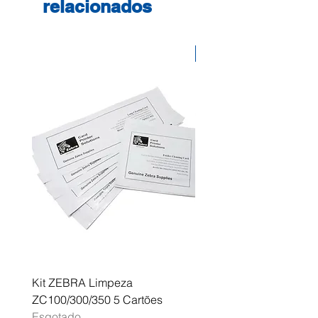
relacionados
Desconto
Kit ZEBRA Limpeza
Multifunções BROTHER 
ZC100/300/350 5 Cartões
Profissional A3 MFC-J
Esgotado
Esgotado