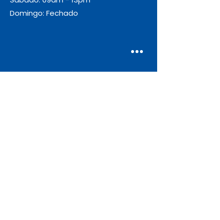
Domingo: Fechado
Envio
Gratuito
As encomendas com valor igual ou
superior a 55€ + IVA beneficiam de
portes de envio gratuitos.
Apoio ao Cliente