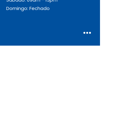
Domingo: Fechado
Envio
Gratuito
As encomendas com valor igual ou
superior a 55€ + IVA beneficiam de
portes de envio gratuitos.
Apoio ao Cliente