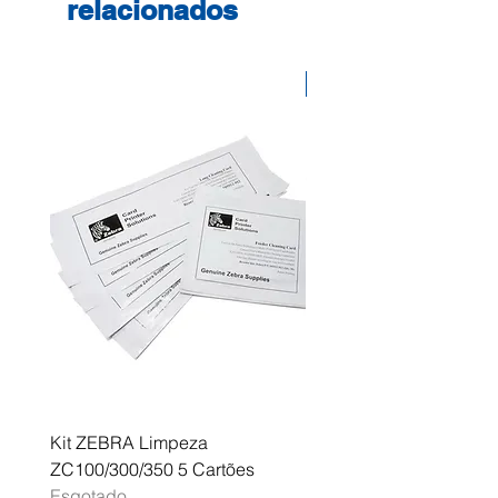
relacionados
DesignJet Z 6100 Series
Desconto
Kit ZEBRA Limpeza
Multifunções BROTHER 
ZC100/300/350 5 Cartões
Profissional A3 MFC-J
Esgotado
Esgotado