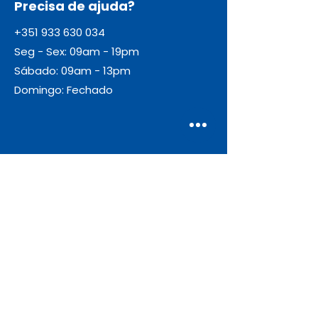
Precisa de ajuda?
+351 933 630 034
Seg - Sex: 09am - 19pm
Sábado: 09am - 13pm
Domingo: Fechado
Envio
Gratuito
As encomendas com valor igual ou
superior a 55€ + IVA beneficiam de
portes de envio gratuitos.