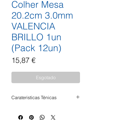
Colher Mesa
20.2cm 3.0mm
VALENCIA
BRILLO 1un
(Pack 12un)
Preço
15,87 €
Esgotado
Carateristicas Ténicas
PERPETUAL - Beleza Pensada
para Durar A Perpetual é uma
linha de utensílios concebida