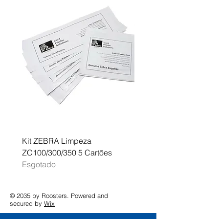
Kit ZEBRA Limpeza
Multifunções BROTHER 
ZC100/300/350 5 Cartões
Profissional A3 MFC-J
Esgotado
Esgotado
© 2035 by Roosters. Powered and
secured by
Wix