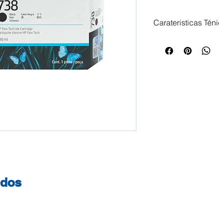
Carateristicas Tén
Impressoras Comp
HP DesignJet T85
ados