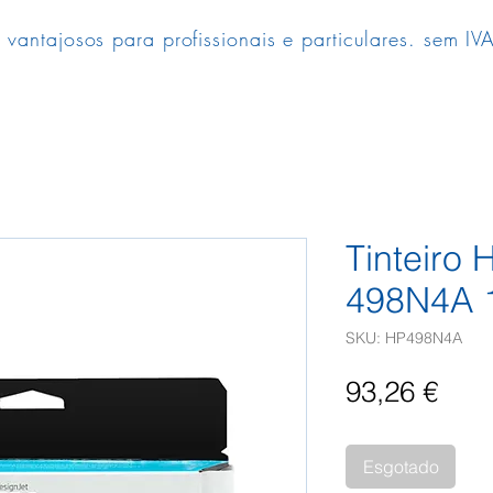
 vantajosos para profissionais e particulares. sem IVA
Tinteiro 
498N4A 
SKU: HP498N4A
Pre
93,26 €
Esgotado