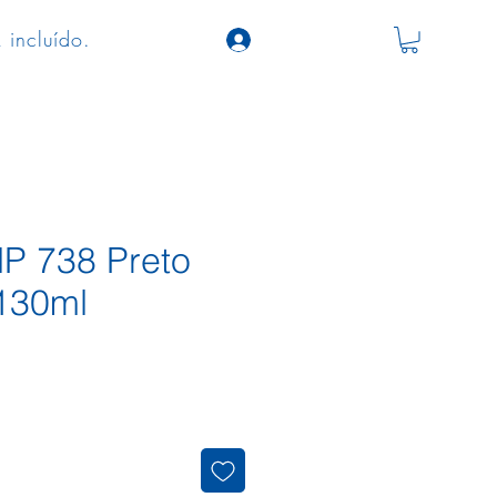
 incluído.
HP 738 Preto
130ml
ço