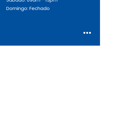
Domingo: Fechado
Envio
Gratuito
As encomendas com valor igual ou
superior a 55€ + IVA beneficiam de
portes de envio gratuitos.
Apoio ao Cliente