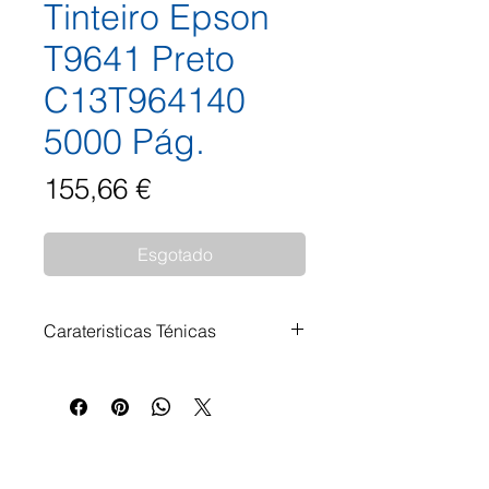
Tinteiro Epson
T9641 Preto
C13T964140
5000 Pág.
Preço
155,66 €
Esgotado
Carateristicas Ténicas
Tinteiro Epson T9641 Preto
C13T964140 5.000 Páginas
Impressoras Compatíveis: Epson
WorkForce Pro WF-M 5299 DW
Epson WorkForce Pro WF-M 5799