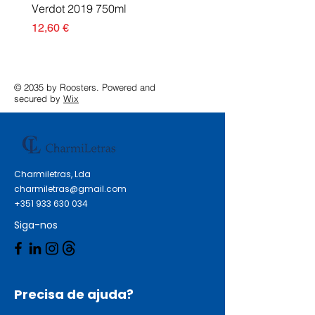
Verdot 2019 750ml
Esgotado
Preço
12,60 €
© 2035 by Roosters. Powered and
secured by
Wix
Charmiletras, Lda
charmiletras@gmail.com
+351 933 630 034
Siga-nos
Precisa de ajuda?