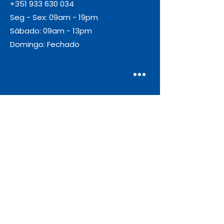
+351 933 630 034
Seg - Sex: 09am - 19pm
Sábado: 09am - 13pm
Domingo: Fechado
Envio
Gratuito
As encomendas com valor igual ou
superior a 55€ + IVA beneficiam de
portes de envio gratuitos.