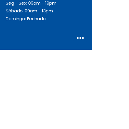
Seg - Sex: 09am - 19pm
Sábado: 09am - 13pm
Domingo: Fechado
Envio
Gratuito
As encomendas com valor igual ou
superior a 55€ + IVA beneficiam de
portes de envio gratuitos.