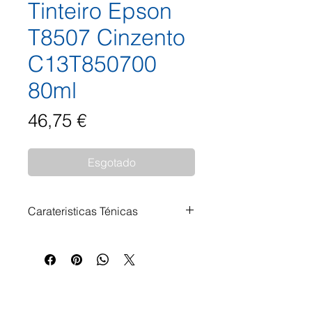
Tinteiro Epson
T8507 Cinzento
C13T850700
80ml
Preço
46,75 €
Esgotado
Carateristicas Ténicas
Tinteiro Epson T8507 Cinzento
C13T850700 80ml Impressoras
Compatíveis: Epson SureColor
SC-P 800 Epson SureColor SC-P
800 DES Epson SureColor SC-P