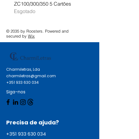
ZC100/300/350 5 Cartões
Profissional A3 MFC-J
Esgotado
Esgotado
© 2035 by Roosters. Powered and
secured by
Wix
Charmiletras, Lda
charmiletras@gmail.com
+351 933 630 034
Siga-nos
Precisa de ajuda?
+351 933 630 034