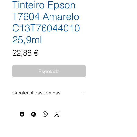
Tinteiro Epson
T7604 Amarelo
C13T76044010
25,9ml
Preço
22,88 €
Esgotado
Carateristicas Ténicas
Tinteiro Epson T7604 Amarelo
C13T76044010 25,9ml
Impressora Compatível: Epson
SureColor SC-P 600