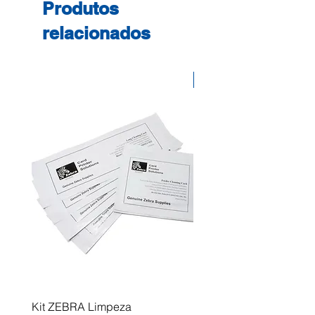
Produtos
relacionados
Desconto
Kit ZEBRA Limpeza
Multifunções BROTHER 