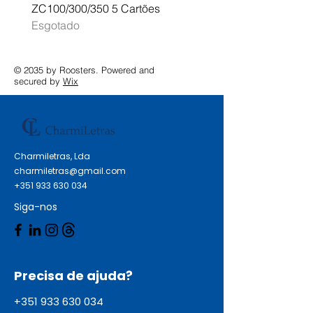
ZC100/300/350 5 Cartões
Profissional A3 MFC-J
Esgotado
Esgotado
© 2035 by Roosters. Powered and
secured by
Wix
Charmiletras, Lda
charmiletras@gmail.com
+351 933 630 034
Siga-nos
Precisa de ajuda?
+351 933 630 034