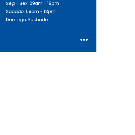
Seg - Sex: 09am - 19pm
Sábado: 09am - 13pm
Domingo: Fechado
Envio
Gratuito
As encomendas com valor igual ou
superior a 55€ + IVA beneficiam de
portes de envio gratuitos.