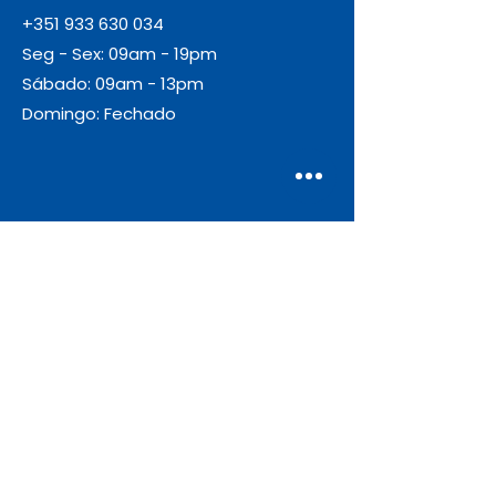
+351 933 630 034
Seg - Sex: 09am - 19pm
Sábado: 09am - 13pm
Domingo: Fechado
Envio
Gratuito
As encomendas com valor igual ou
superior a 55€ + IVA beneficiam de
portes de envio gratuitos.