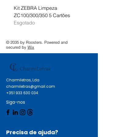
Kit ZEBRA Limpeza
Multifunções BROTHER 
ZC100/300/350 5 Cartões
Profissional A3 MFC-J
Esgotado
Esgotado
© 2035 by Roosters. Powered and
secured by
Wix
Charmiletras, Lda
charmiletras@gmail.com
+351 933 630 034
Siga-nos
Precisa de ajuda?