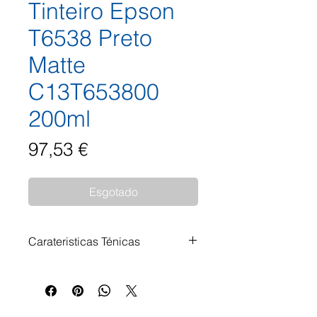
Tinteiro Epson
T6538 Preto
Matte
C13T653800
200ml
Preço
97,53 €
Esgotado
Carateristicas Ténicas
Tinteiro Epson T6538 Preto Matte
C13T653800 200ml Impressoras
Compatíveis: Epson Stylus Pro